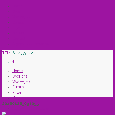
Home
Over ons
Werkwijze
Cursus
Prijzen
Nieuws
Contact
Algemene voorwaarden
TEL:
06-24539042
Home
Over ons
Werkwijze
Cursus
Prijzen
Nieuws
Contact
20160126_091055
Algemene voorwaarden